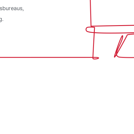
esbureaus,
g.